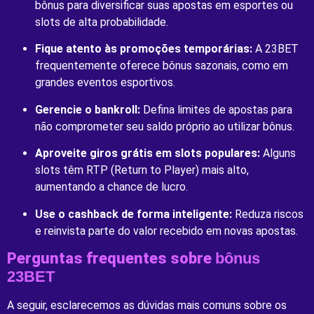
bônus para diversificar suas apostas em esportes ou
slots de alta probabilidade.
Fique atento às promoções temporárias:
A 23BET
frequentemente oferece bônus sazonais, como em
grandes eventos esportivos.
Gerencie o bankroll:
Defina limites de apostas para
não comprometer seu saldo próprio ao utilizar bônus.
Aproveite giros grátis em slots populares:
Alguns
slots têm RTP (Return to Player) mais alto,
aumentando a chance de lucro.
Use o cashback de forma inteligente:
Reduza riscos
e reinvista parte do valor recebido em novas apostas.
Perguntas frequentes sobre
bônus
23BET
A seguir, esclarecemos as dúvidas mais comuns sobre os