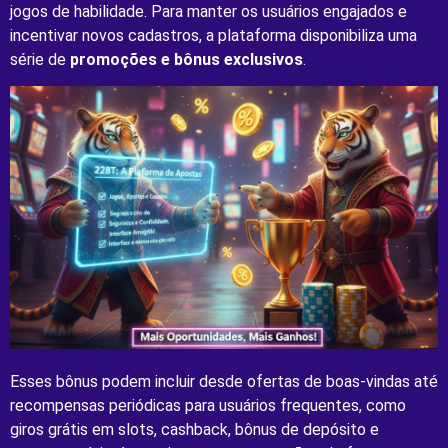
jogos de habilidade. Para manter os usuários engajados e
incentivar novos cadastros, a plataforma disponibiliza uma
série de
promoções e bônus exclusivos
.
Esses bônus podem incluir desde ofertas de boas-vindas até
recompensas periódicas para usuários frequentes, como
giros grátis em slots, cashback, bônus de depósito e