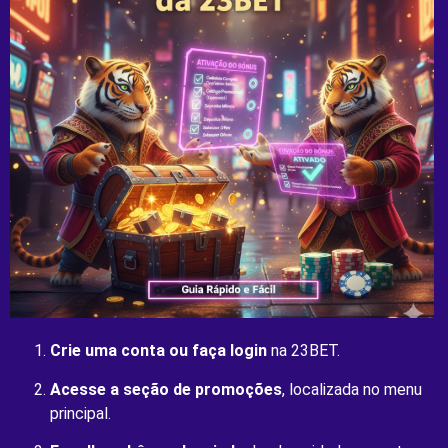
Crie uma conta ou faça login
na 23BET.
Acesse a seção de promoções
, localizada no menu
principal.