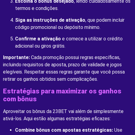
Escolha o bônus desejado
, lendo cuidadosamente os
termos e condições.
Siga as instruções de ativação
, que podem incluir
código promocional ou depósito mínimo.
Confirme a ativação
e comece a utilizar o crédito
adicional ou giros grátis.
Importante:
Cada promoção possui regras específicas,
incluindo requisitos de aposta, prazo de validade e jogos
elegíveis. Respeitar essas regras garante que você possa
retirar os ganhos obtidos sem complicações.
Estratégias para maximizar os ganhos
com bônus
Aproveitar os bônus da 23BET vai além de simplesmente
ativá-los. Aqui estão algumas estratégias eficazes:
Combine bônus com apostas estratégicas:
Use