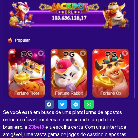
Se você está em busca de uma plataforma de apostas
online confiável, moderna e com suporte ao público
brasileiro, a
é a escolha certa. Com uma interface
23bet8
amigável, uma vasta gama de jogos de cassino e apostas