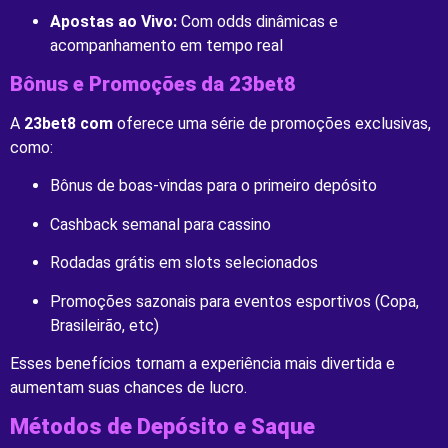
Apostas ao Vivo:
Com odds dinâmicas e
acompanhamento em tempo real
Bônus e Promoções da 23bet8
A
23bet8 com
oferece uma série de promoções exclusivas,
como:
Bônus de boas-vindas para o primeiro depósito
Cashback semanal para cassino
Rodadas grátis em slots selecionados
Promoções sazonais para eventos esportivos (Copa,
Brasileirão, etc)
Esses benefícios tornam a experiência mais divertida e
aumentam suas chances de lucro.
Métodos de Depósito e Saque