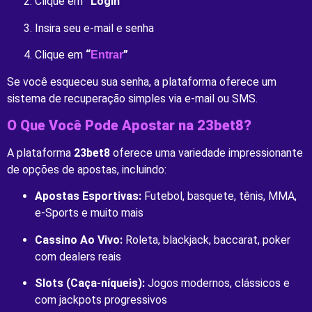
Clique em
“Login”
Insira seu e-mail e senha
Clique em
“
”
Entrar
Se você esqueceu sua senha, a plataforma oferece um
sistema de recuperação simples via e-mail ou SMS.
O Que Você Pode Apostar na 23bet8?
A plataforma
23bet​8
oferece uma variedade impressionante
de opções de apostas, incluindo:
Apostas Esportivas:
Futebol, basquete, tênis, MMA,
e-Sports e muito mais
Cassino Ao Vivo:
Roleta, blackjack, baccarat, poker
com dealers reais
Slots (Caça-níqueis):
Jogos modernos, clássicos e
com jackpots progressivos