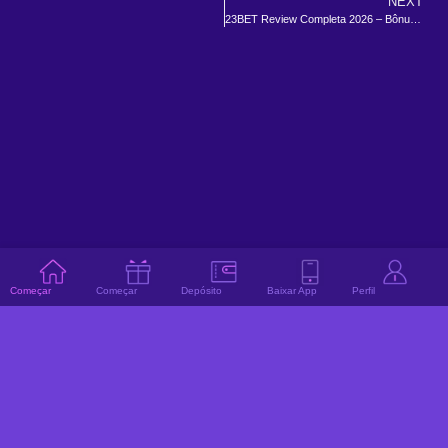
NEXT
23BET Review Completa 2026 – Bônus, Jogos e Segurança
Começar
Começar
Depósito
Baixar App
Perfil
Ajuda
Links Rapidos
Categorias
Home
Política de Privacidade
23BET
Blog
Termos e Condições
23BET8
Este é um website de entretenimento e Noticias E Updates que oferece
aos seus usuários uma experiência única em saber de ultima hora noticias