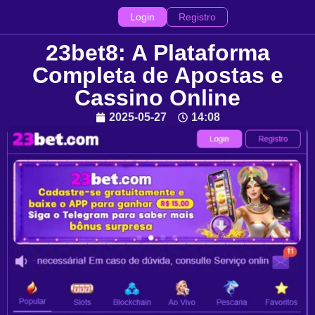
Login
Registro
23bet8: A Plataforma
Completa de Apostas e
Cassino Online
2025-05-27
14:08