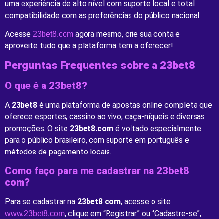
uma experiência de alto nível com suporte local e total
compatibilidade com as preferências do público nacional.
Acesse
agora mesmo, crie sua conta e
23bet8.com
aproveite tudo que a plataforma tem a oferecer!
Perguntas Frequentes sobre a 23bet8
O que é a 23bet8?
A
23bet​8
é uma plataforma de apostas online completa que
oferece esportes, cassino ao vivo, caça-níqueis e diversas
promoções. O site
23bet8.com
é voltado especialmente
para o público brasileiro, com suporte em português e
métodos de pagamento locais.
Como faço para me cadastrar na 23bet8
com?
Para se cadastrar na
23bet​8 com
, acesse o site
, clique em “Registrar” ou “Cadastre-se”,
www.23bet8.com