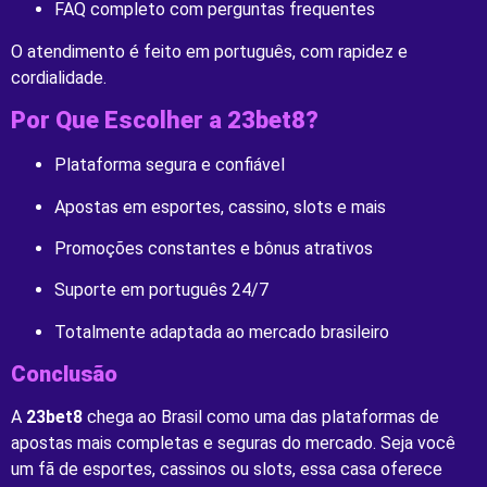
FAQ completo com perguntas frequentes
O atendimento é feito em português, com rapidez e
cordialidade.
Por Que Escolher a 23bet8?
Plataforma segura e confiável
Apostas em esportes, cassino, slots e mais
Promoções constantes e bônus atrativos
Suporte em português 24/7
Totalmente adaptada ao mercado brasileiro
Conclusão
A
23bet​8
chega ao Brasil como uma das plataformas de
apostas mais completas e seguras do mercado. Seja você
um fã de esportes, cassinos ou slots, essa casa oferece