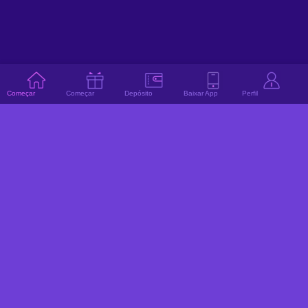
Começar
Começar
Depósito
Baixar App
Perfil
Ajuda
Links Rapidos
Categorias
Home
Política de Privacidade
23BET
Blog
Termos e Condições
23BET8
Este é um website de entretenimento e Noticias E Updates que oferece
aos seus usuários uma experiência única em saber de ultima hora noticias
sobre o Mundo de Cassinos! e lotéricas. Este site é operado pela
empresa 23BET8. Menores de 18 anos não estão autorizados a realizar
apostas.
@Copyright 23BET8.COM 2025
Exit mobile version