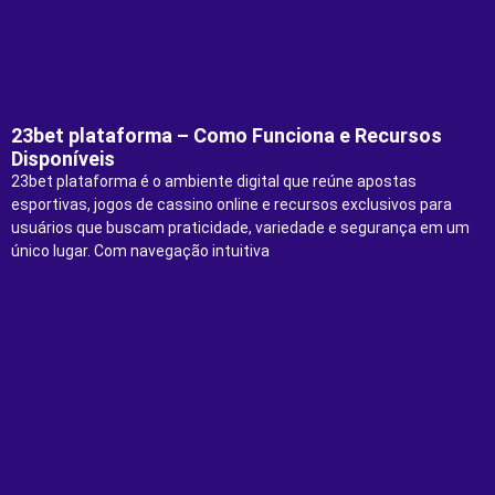
23bet plataforma – Como Funciona e Recursos
Disponíveis
23bet plataforma é o ambiente digital que reúne apostas
esportivas, jogos de cassino online e recursos exclusivos para
usuários que buscam praticidade, variedade e segurança em um
único lugar. Com navegação intuitiva