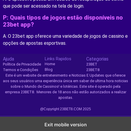
que pode ser acessado na tela de login.
P: Quais tipos de jogos estão disponíveis no
23bet app?
A: O 23bet app oferece uma variedade de jogos de cassino e
opções de apostas esportivas.
Ajuda
Links Rapidos
Categorias
Home
Política de Privacidade
23BET
Blog
Termos e Condições
23BET8
Este é um website de entretenimento e Noticias E Updates que oferece
aos seus usuários uma experiência única em saber de ultima hora noticias
sobre o Mundo de Cassinos! e lotéricas. Este site é operado pela
empresa 23BET8. Menores de 18 anos não estão autorizados a realizar
apostas.
@Copyright 23BET8.COM 2025
Exit mobile version
Começar
Começar
Depósito
Baixar App
Perfil