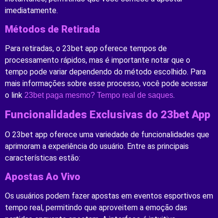
imediatamente.
Métodos de Retirada
Para retiradas, o 23bet app oferece tempos de
processamento rápidos, mas é importante notar que o
tempo pode variar dependendo do método escolhido. Para
mais informações sobre esse processo, você pode acessar
o link
.
23bet paga mesmo? Tempo real de saques
Funcionalidades Exclusivas do 23bet App
O 23bet app oferece uma variedade de funcionalidades que
aprimoram a experiência do usuário. Entre as principais
características estão:
Apostas Ao Vivo
Os usuários podem fazer apostas em eventos esportivos em
tempo real, permitindo que aproveitem a emoção das