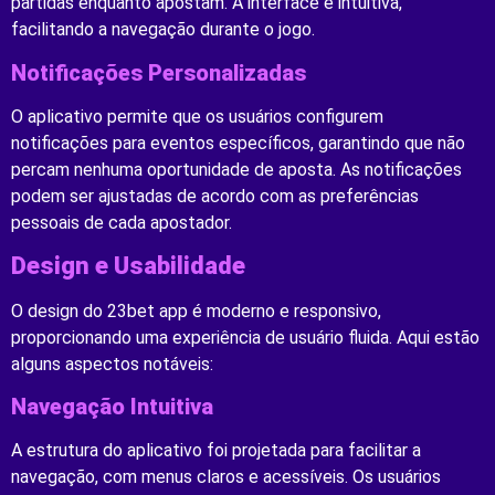
partidas enquanto apostam. A interface é intuitiva,
facilitando a navegação durante o jogo.
Notificações Personalizadas
O aplicativo permite que os usuários configurem
notificações para eventos específicos, garantindo que não
percam nenhuma oportunidade de aposta. As notificações
podem ser ajustadas de acordo com as preferências
pessoais de cada apostador.
Design e Usabilidade
O design do 23bet app é moderno e responsivo,
proporcionando uma experiência de usuário fluida. Aqui estão
alguns aspectos notáveis:
Navegação Intuitiva
A estrutura do aplicativo foi projetada para facilitar a
navegação, com menus claros e acessíveis. Os usuários